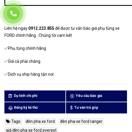
Liên hệ ngay
0912.223.855
để được tư vấn báo giá phụ tùng xe
FORD chính hãng . Chúng tôi cam kết
✅
Phụ tùng chính hãng
✅
Giá cả phải chăng
✅
Dịch vụ ship hàng tận nơi
Dự tính chi phí
Yêu cầu báo giá
Đăng ký lái thử
Tư vấn trả góp
Tags:
đèn pha xe ford
đèn pha xe ford ranger
giá đèn pha xe ford everest