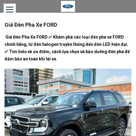
Giá Đèn Pha Xe FORD
TRANG
CHỦ
Giá Đèn Pha Xe FORD ✅ Khám phá các loại đèn pha xe FORD
XE
chính hãng, từ đèn halogen truyền thống đến đèn LED hiện đại.
BÁN
✅ Tìm hiểu về ưu điểm, cách lựa chọn và bảo dưỡng đèn pha để
CHẠY
đảm bảo an toàn khi lái xe.
GIÁ
XE
FORD
ƯỚC
TÍNH
CHI
PHÍ
ƯỚC
TÍNH
TRẢ