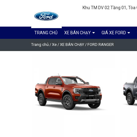
Khu TM DV 02 Tầng 01, Tòa C
TRANG CHỦ
XE BÁN CHẠY
GIÁ XE FORD
Trang chủ
/
Xe
/
XE BÁN CHẠY
/
FORD RANGER