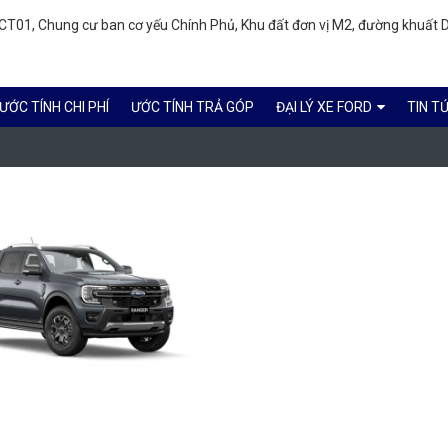
T01, Chung cư ban cơ yếu Chính Phủ, Khu đất đơn vị M2, đường khuất D
ƯỚC TÍNH CHI PHÍ
ƯỚC TÍNH TRẢ GÓP
ĐẠI LÝ XE FORD
TIN T