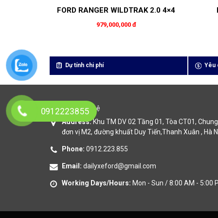
FORD RANGER WILDTRAK 2.0 4×4
979,000,000 đ
Dự tính chi phí
Yêu 
Thông tin liên hệ
0912223855
Address:
Khu TM DV 02 Tầng 01, Tòa CT01, Chung 
đơn vị M2, đường khuất Duy Tiến,Thanh Xuân , Hà N
Phone:
0912.223.855
Email:
dailyxeford@gmail.com
Working Days/Hours:
Mon - Sun / 8:00 AM - 5:00