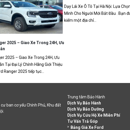
Dạy Lái Xe Ô Tô Tại Hà Nội: Lựa Ch
Minh Cho Người Mới Bắt Đầu . Bạn đ
kiếm một địa chỉ...
ger 2025 – Giao Xe Trong 24H, Ưu
Dẫn
er 2025 – Giao Xe Trong 24H, Ưu
ẫn Tại Đại Lý Chính Hãng Giới Thiệu
d Ranger 2025 tiếp tục...
Trung tâm Bảo Hành
Dịch Vụ Bảo Hành
cư ban cơ yếu Chính Phủ, Khu đất
Dịch Vụ Bảo Dưỡng
ội.
Dịch Vụ Cứu Hộ Xe Miễn Phí
Tư Vấn Trả Góp
Bảng Giá Xe Ford