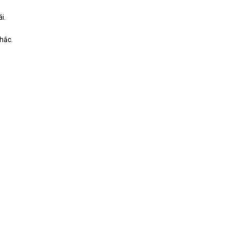
i.
hắc.