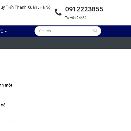
uy Tiến,Thanh Xuân , Hà Nội.
0912223855
Tư vấn 24/24
ỨC
ành một
à nó