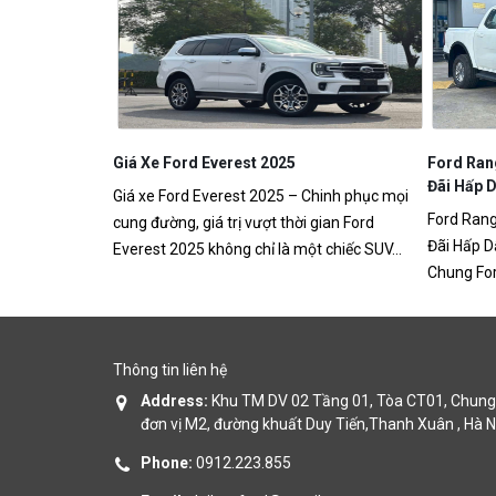
line
Giá Xe Ford Everest 2025
Ford Ran
àn Quốc
Đãi Hấp 
Giá xe Ford Everest 2025 – Chinh phục mọi
cho hành trình
Ford Rang
cung đường, giá trị vượt thời gian Ford
át triển tại
Đãi Hấp D
Everest 2025 không chỉ là một chiếc SUV...
Chung For
Thông tin liên hệ
Address:
Khu TM DV 02 Tầng 01, Tòa CT01, Chung 
đơn vị M2, đường khuất Duy Tiến,Thanh Xuân , Hà N
Phone:
0912.223.855