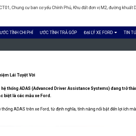
T01, Chung cư ban cơ yếu Chính Phủ, Khu đất đơn vị M2, đường khuất D
ƯỚC TÍNH CHI PHÍ
ƯỚC TÍNH TRẢ GÓP
ĐẠI LÝ XE FORD
TIN T
iệm Lái Tuyệt Vời
, hệ thống ADAS (Advanced Driver Assistance Systems) đang trở th
ặc biệt là các mẫu xe Ford.
ệ thống ADAS trên xe Ford, từ định nghĩa, tính năng nổi bật đến lợi ích m