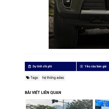
Dự tính chi phí
Yêu cầu báo giá
Tags:
hệ thống adas
BÀI VIẾT LIÊN QUAN