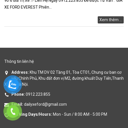
90% Giá Trị Xe .✅Liên Hệ Ngay 0912.223.855 Để Được Tư Vấn . GIÁ
GÓP
XE FORD EVEREST Phiên...
ĐẠI
Xem thêm ...
LÝ
XE
FORD
TIN
TỨC
Thông tin liên hệ
Address:
Khu TM DV 02 Tầng 01, Tòa CT01, Chung cư ban cơ
yếu Chính Phủ, Khu đất đơn vị M2, đường khuất Duy Tiến,Thanh
Xuân , Hà Nội.
Phone:
0912.223.855
Email:
dailyxeford@gmail.com
Working Days/Hours:
Mon - Sun / 8:00 AM - 5:00 PM