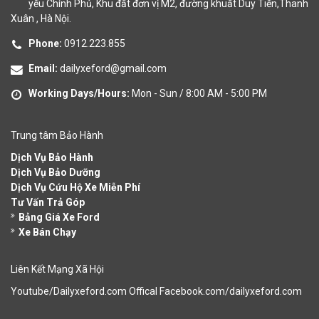
yếu Chính Phủ, Khu đất đơn vị M2, đường khuất Duy Tiến,Thanh
Xuân , Hà Nội.
Phone:
0912.223.855
Email:
dailyxeford@gmail.com
Working Days/Hours:
Mon - Sun / 8:00 AM - 5:00 PM
Trung tâm Bảo Hành
Dịch Vụ Bảo Hành
Dịch Vụ Bảo Dưỡng
Dịch Vụ Cứu Hộ Xe Miễn Phí
Tư Vấn Trả Góp
Bảng Giá Xe Ford
Xe Bán Chạy
Liên Kết Mạng Xã Hội
Youtube/Dailyxeford.com Offical Facebook.com/dailyxeford.com