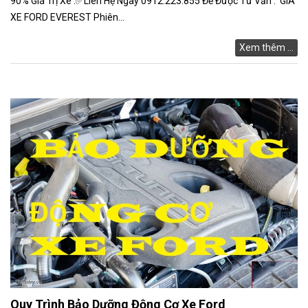
90% Giá Trị Xe .✅Liên Hệ Ngay 0912.223.855 Để Được Tư Vấn . GIÁ
GÓP
XE FORD EVEREST Phiên...
ĐẠI
Xem thêm ...
LÝ
XE
FORD
TIN
TỨC
Quy Trình Bảo Dưỡng Động Cơ Xe Ford