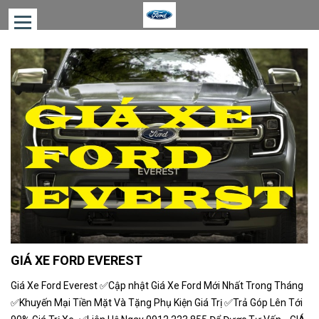
TRANG
CHỦ
XE
BÁN
CHẠY
GIÁ
XE
FORD
ƯỚC
TÍNH
CHI
GIÁ XE FORD EVEREST
PHÍ
Giá Xe Ford Everest ✅Cập nhật Giá Xe Ford Mới Nhất Trong Tháng
ƯỚC
✅Khuyến Mại Tiền Mặt Và Tặng Phụ Kiện Giá Trị ✅Trả Góp Lên Tới
TÍNH
TRẢ