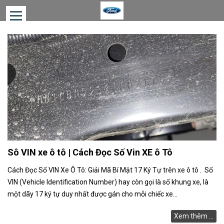
TRANG
CHỦ
XE
BÁN
CHẠY
GIÁ
XE
FORD
Sô VIN xe ô tô | Cách Đọc Số Vin XE ô Tô
ƯỚC
TÍNH
Cách Đọc Số VIN Xe Ô Tô: Giải Mã Bí Mật 17 Ký Tự trên xe ô tô . Số
CHI
VIN (Vehicle Identification Number) hay còn gọi là số khung xe, là
PHÍ
một dãy 17 ký tự duy nhất được gán cho mỗi chiếc xe...
ƯỚC
TÍNH
Xem thêm ...
TRẢ