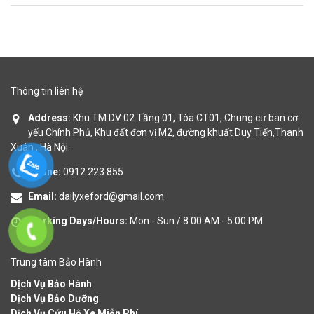
GÓP
ĐẠI
LÝ
XE
FORD
Thông tin liên hệ
TIN
Address:
Khu TM DV 02 Tầng 01, Tòa CT01, Chung cư ban cơ
TỨC
yếu Chính Phủ, Khu đất đơn vị M2, đường khuất Duy Tiến,Thanh
Xuân , Hà Nội.
Phone:
0912.223.855
Email:
dailyxeford@gmail.com
Working Days/Hours:
Mon - Sun / 8:00 AM - 5:00 PM
Trung tâm Bảo Hành
Dịch Vụ Bảo Hành
Dịch Vụ Bảo Dưỡng
Dịch Vụ Cứu Hộ Xe Miễn Phí